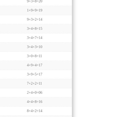
9+3+8=20
1+9+9=19
9+3+2=14
3+4+8=15
3+4+7=14
3+4+3=10
3+0+8=11
4+9+4=17
3+9+5=17
7+2+2=11
2+4+0=06
4+4+8=16
8+4+2=14