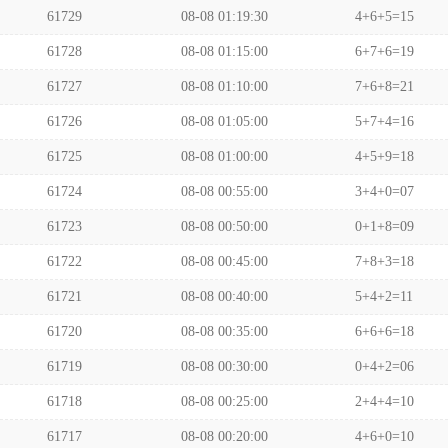
61729
08-08 01:19:30
4+6+5=15
61728
08-08 01:15:00
6+7+6=19
61727
08-08 01:10:00
7+6+8=21
61726
08-08 01:05:00
5+7+4=16
61725
08-08 01:00:00
4+5+9=18
61724
08-08 00:55:00
3+4+0=07
61723
08-08 00:50:00
0+1+8=09
61722
08-08 00:45:00
7+8+3=18
61721
08-08 00:40:00
5+4+2=11
61720
08-08 00:35:00
6+6+6=18
61719
08-08 00:30:00
0+4+2=06
61718
08-08 00:25:00
2+4+4=10
61717
08-08 00:20:00
4+6+0=10