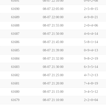
61691
08-07 22:10:00
0+6+2=08
61690
08-07 22:05:00
2+5+8=15
61689
08-07 22:00:00
4+9+8=21
61688
08-07 21:55:00
2+0+4=06
61687
08-07 21:50:00
4+6+4=14
61686
08-07 21:45:00
5+8+1=14
61685
08-07 21:39:00
0+9+4=13
61684
08-07 21:32:00
9+8+2=19
61683
08-07 21:30:00
6+3+5=14
61682
08-07 21:25:00
4+7+2=13
61681
08-07 21:20:00
7+4+8=19
61680
08-07 21:15:00
3+4+5=12
61679
08-07 21:10:00
2+2+0=04