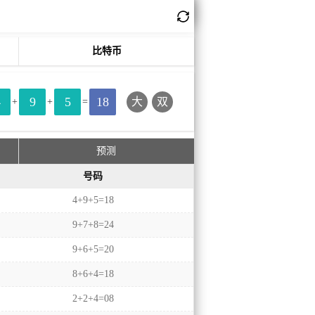
比特币
4
9
5
18
大
双
+
+
=
预测
号码
4+9+5=18
9+7+8=24
9+6+5=20
8+6+4=18
2+2+4=08