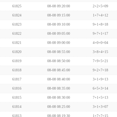
61825
08-08 09:20:00
2+2+5=09
61824
08-08 09:15:00
1+7+4=12
61823
08-08 09:10:00
9+1+8=18
61822
08-08 09:05:00
9+7+1=17
61821
08-08 09:00:00
4+0+0=04
61820
08-08 08:55:00
3+8+4=15
61819
08-08 08:50:00
7+9+5=21
61818
08-08 08:45:00
9+2+7=18
61817
08-08 08:40:00
3+1+9=13
61816
08-08 08:35:00
6+5+3=14
61815
08-08 08:30:00
7+1+5=13
61814
08-08 08:25:00
3+1+3=07
61813
08-08 08:19:30
1+7+7=15