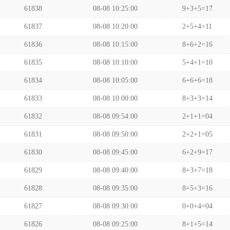
61838
08-08 10:25:00
9+3+5=17
61837
08-08 10:20:00
2+5+4=11
61836
08-08 10:15:00
8+6+2=16
61835
08-08 10:10:00
5+4+1=10
61834
08-08 10:05:00
6+6+6=18
61833
08-08 10:00:00
8+3+3=14
61832
08-08 09:54:00
2+1+1=04
61831
08-08 09:50:00
2+2+1=05
61830
08-08 09:45:00
6+2+9=17
61829
08-08 09:40:00
8+3+7=18
61828
08-08 09:35:00
8+5+3=16
61827
08-08 09:30:00
0+0+4=04
61826
08-08 09:25:00
8+1+5=14