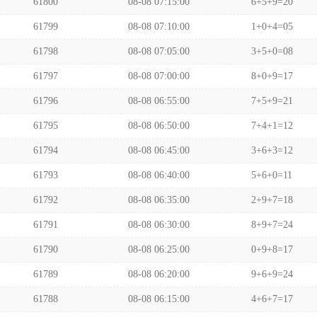
61800
08-08 07:15:00
6+5+9=20
61799
08-08 07:10:00
1+0+4=05
61798
08-08 07:05:00
3+5+0=08
61797
08-08 07:00:00
8+0+9=17
61796
08-08 06:55:00
7+5+9=21
61795
08-08 06:50:00
7+4+1=12
61794
08-08 06:45:00
3+6+3=12
61793
08-08 06:40:00
5+6+0=11
61792
08-08 06:35:00
2+9+7=18
61791
08-08 06:30:00
8+9+7=24
61790
08-08 06:25:00
0+9+8=17
61789
08-08 06:20:00
9+6+9=24
61788
08-08 06:15:00
4+6+7=17