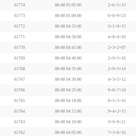
61774
08-08 05:05:00
2+6+5=13
61773
08-08 05:00:00
6+8+9=23
61772
08-08 04:55:00
3+1+9=13
61771
08-08 04:50:00
4+8+4=16
61770
08-08 04:45:00
2+3+2=07
61769
08-08 04:40:00
2+9+5=16
61768
08-08 04:35:00
2+9+3=14
61767
08-08 04:30:00
4+3+5=12
61766
08-08 04:25:00
9+8+7=24
61765
08-08 04:18:00
8+5+3=16
61764
08-08 04:15:00
9+4+2=15
61763
08-08 04:10:00
3+9+9=21
61762
08-08 04:05:00
7+3+6=16