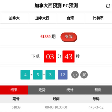
加拿大西预测 PC预测
加拿大
加拿大西
台湾
比特币
61839
期
咪牌
03
43
下期:
分
秒
4
5
3
12
小
双
+
+
=
结果
走势
统计
预测
期号
时间
号码
61839
08-08 10:30:00
4+5+3=12