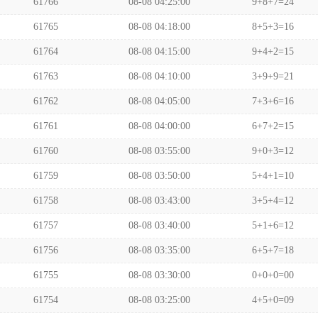
61766
08-08 04:25:00
9+8+7=24
61765
08-08 04:18:00
8+5+3=16
61764
08-08 04:15:00
9+4+2=15
61763
08-08 04:10:00
3+9+9=21
61762
08-08 04:05:00
7+3+6=16
61761
08-08 04:00:00
6+7+2=15
61760
08-08 03:55:00
9+0+3=12
61759
08-08 03:50:00
5+4+1=10
61758
08-08 03:43:00
3+5+4=12
61757
08-08 03:40:00
5+1+6=12
61756
08-08 03:35:00
6+5+7=18
61755
08-08 03:30:00
0+0+0=00
61754
08-08 03:25:00
4+5+0=09