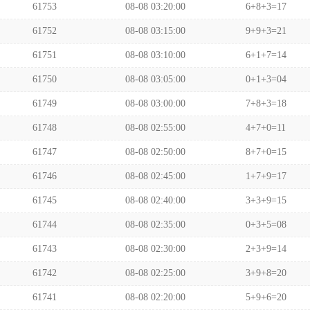
61753
08-08 03:20:00
6+8+3=17
61752
08-08 03:15:00
9+9+3=21
61751
08-08 03:10:00
6+1+7=14
61750
08-08 03:05:00
0+1+3=04
61749
08-08 03:00:00
7+8+3=18
61748
08-08 02:55:00
4+7+0=11
61747
08-08 02:50:00
8+7+0=15
61746
08-08 02:45:00
1+7+9=17
61745
08-08 02:40:00
3+3+9=15
61744
08-08 02:35:00
0+3+5=08
61743
08-08 02:30:00
2+3+9=14
61742
08-08 02:25:00
3+9+8=20
61741
08-08 02:20:00
5+9+6=20