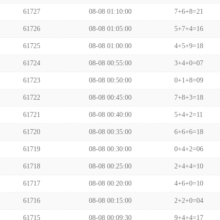
61727
08-08 01:10:00
7+6+8=21
61726
08-08 01:05:00
5+7+4=16
61725
08-08 01:00:00
4+5+9=18
61724
08-08 00:55:00
3+4+0=07
61723
08-08 00:50:00
0+1+8=09
61722
08-08 00:45:00
7+8+3=18
61721
08-08 00:40:00
5+4+2=11
61720
08-08 00:35:00
6+6+6=18
61719
08-08 00:30:00
0+4+2=06
61718
08-08 00:25:00
2+4+4=10
61717
08-08 00:20:00
4+6+0=10
61716
08-08 00:15:00
2+2+0=04
61715
08-08 00:09:30
9+4+4=17