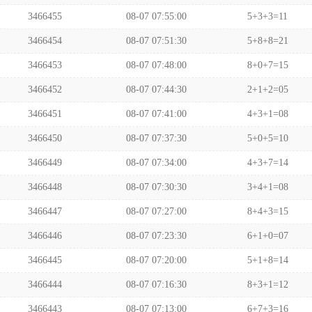
3466455
08-07 07:55:00
5+3+3=11
3466454
08-07 07:51:30
5+8+8=21
3466453
08-07 07:48:00
8+0+7=15
3466452
08-07 07:44:30
2+1+2=05
3466451
08-07 07:41:00
4+3+1=08
3466450
08-07 07:37:30
5+0+5=10
3466449
08-07 07:34:00
4+3+7=14
3466448
08-07 07:30:30
3+4+1=08
3466447
08-07 07:27:00
8+4+3=15
3466446
08-07 07:23:30
6+1+0=07
3466445
08-07 07:20:00
5+1+8=14
3466444
08-07 07:16:30
8+3+1=12
3466443
08-07 07:13:00
6+7+3=16