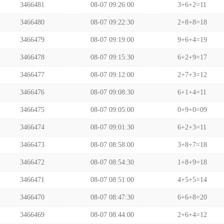
3466481
08-07 09:26:00
3+6+2=11
3466480
08-07 09:22:30
2+8+8=18
3466479
08-07 09:19:00
9+6+4=19
3466478
08-07 09:15:30
6+2+9=17
3466477
08-07 09:12:00
2+7+3=12
3466476
08-07 09:08:30
6+1+4=11
3466475
08-07 09:05:00
0+9+0=09
3466474
08-07 09:01:30
6+2+3=11
3466473
08-07 08:58:00
3+8+7=18
3466472
08-07 08:54:30
1+8+9=18
3466471
08-07 08:51:00
4+5+5=14
3466470
08-07 08:47:30
6+6+8=20
3466469
08-07 08:44:00
2+6+4=12