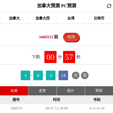
加拿大预测 PC预测
加拿大
加拿大西
台湾
比特币
3466533
期
咪牌
00
57
下期:
分
秒
4
6
4
14
大
双
+
+
=
结果
走势
统计
预测
期号
时间
号码
3466533
08-07 12:28:00
4+6+4=14