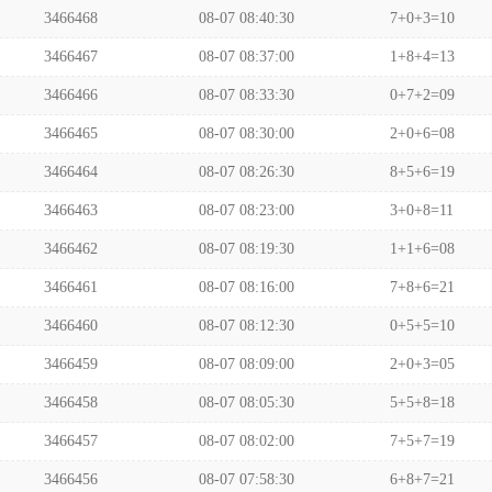
3466468
08-07 08:40:30
7+0+3=10
3466467
08-07 08:37:00
1+8+4=13
3466466
08-07 08:33:30
0+7+2=09
3466465
08-07 08:30:00
2+0+6=08
3466464
08-07 08:26:30
8+5+6=19
3466463
08-07 08:23:00
3+0+8=11
3466462
08-07 08:19:30
1+1+6=08
3466461
08-07 08:16:00
7+8+6=21
3466460
08-07 08:12:30
0+5+5=10
3466459
08-07 08:09:00
2+0+3=05
3466458
08-07 08:05:30
5+5+8=18
3466457
08-07 08:02:00
7+5+7=19
3466456
08-07 07:58:30
6+8+7=21