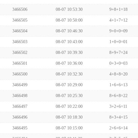
3466506
08-07 10:53:30
9+8+1=18
3466505
08-07 10:50:00
4+1+7=12
3466504
08-07 10:46:30
9+0+0=09
3466503
08-07 10:43:00
1+0+0=01
3466502
08-07 10:39:30
8+9+7=24
3466501
08-07 10:36:00
0+3+0=03
3466500
08-07 10:32:30
4+8+8=20
3466499
08-07 10:29:00
1+6+6=13
3466498
08-07 10:25:30
8+6+8=22
3466497
08-07 10:22:00
3+2+6=11
3466496
08-07 10:18:30
8+3+4=15
3466495
08-07 10:15:00
2+6+6=14