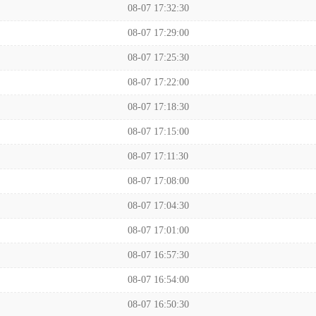
08-07 17:32:30
08-07 17:29:00
08-07 17:25:30
08-07 17:22:00
08-07 17:18:30
08-07 17:15:00
08-07 17:11:30
08-07 17:08:00
08-07 17:04:30
08-07 17:01:00
08-07 16:57:30
08-07 16:54:00
08-07 16:50:30