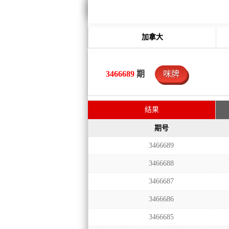
加拿大
3466689
期
咪牌
结果
期号
3466689
3466688
3466687
3466686
3466685