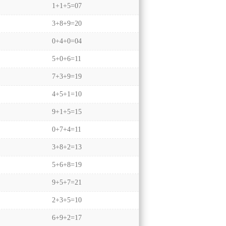
1+1+5=07
3+8+9=20
0+4+0=04
5+0+6=11
7+3+9=19
4+5+1=10
9+1+5=15
0+7+4=11
3+8+2=13
5+6+8=19
9+5+7=21
2+3+5=10
6+9+2=17