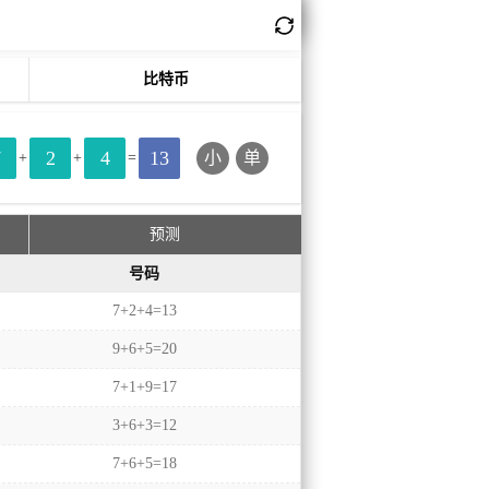
比特币
7
2
4
13
小
单
+
+
=
预测
号码
7+2+4=13
9+6+5=20
7+1+9=17
3+6+3=12
7+6+5=18