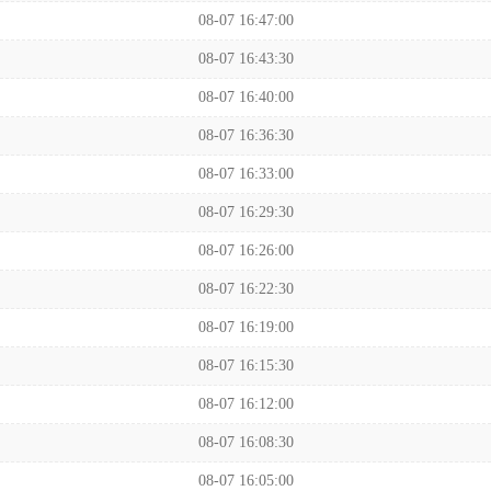
08-07 16:47:00
08-07 16:43:30
08-07 16:40:00
08-07 16:36:30
08-07 16:33:00
08-07 16:29:30
08-07 16:26:00
08-07 16:22:30
08-07 16:19:00
08-07 16:15:30
08-07 16:12:00
08-07 16:08:30
08-07 16:05:00