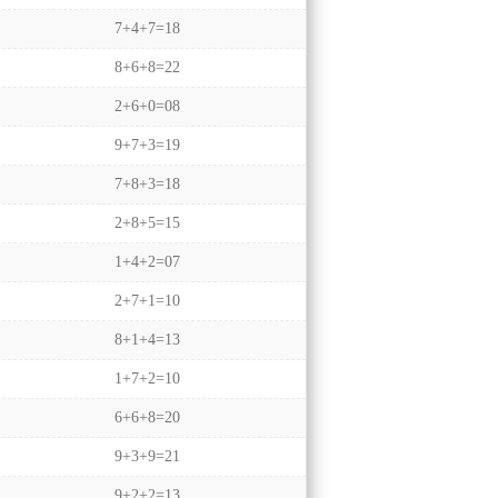
7+4+7=18
8+6+8=22
2+6+0=08
9+7+3=19
7+8+3=18
2+8+5=15
1+4+2=07
2+7+1=10
8+1+4=13
1+7+2=10
6+6+8=20
9+3+9=21
9+2+2=13