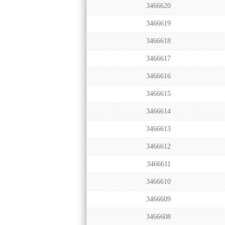
3466620
3466619
3466618
3466617
3466616
3466615
3466614
3466613
3466612
3466611
3466610
3466609
3466608