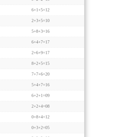
6+1+5=12
2+3+5=10
5+8+3=16
6+4+7=17
2+6+9=17
8+2+5=15
7+7+6=20
5+4+7=16
6+2+1=09
2+2+4=08
0+8+4=12
0+3+2=05