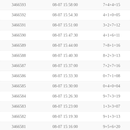
3466593
08-07 15:58:00
7+4+4=15
3466592
08-07 15:54:30
4+1+0=05
3466591
08-07 15:51:00
3+2+7=12
3466590
08-07 15:47:30
4+1+6=11
3466589
08-07 15:44:00
7+8+1=16
3466588
08-07 15:40:30
8+2+3=13
3466587
08-07 15:37:00
7+2+7=16
3466586
08-07 15:33:30
0+7+1=08
3466585
08-07 15:30:00
0+4+0=04
3466584
08-07 15:26:30
9+7+3=19
3466583
08-07 15:23:00
1+3+3=07
3466582
08-07 15:19:30
9+1+3=13
3466581
08-07 15:16:00
9+5+6=20