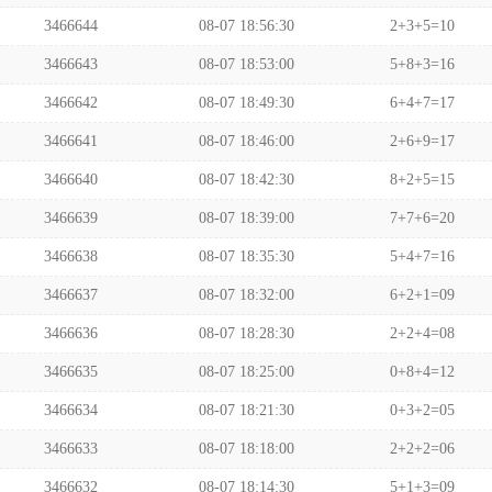
3466644
08-07 18:56:30
2+3+5=10
3466643
08-07 18:53:00
5+8+3=16
3466642
08-07 18:49:30
6+4+7=17
3466641
08-07 18:46:00
2+6+9=17
3466640
08-07 18:42:30
8+2+5=15
3466639
08-07 18:39:00
7+7+6=20
3466638
08-07 18:35:30
5+4+7=16
3466637
08-07 18:32:00
6+2+1=09
3466636
08-07 18:28:30
2+2+4=08
3466635
08-07 18:25:00
0+8+4=12
3466634
08-07 18:21:30
0+3+2=05
3466633
08-07 18:18:00
2+2+2=06
3466632
08-07 18:14:30
5+1+3=09