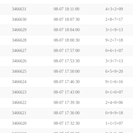
3466631
08-07 18:11:00
4+3+2=09
3466630
08-07 18:07:30
2+8+7=17
3466629
08-07 18:04:00
3+1+9=13
3466628
08-07 18:00:30
9+2+7=18
3466627
08-07 17:57:00
0+6+1=07
3466626
08-07 17:53:30
3+3+7=13
3466625
08-07 17:50:00
6+5+9=20
3466624
08-07 17:46:30
9+1+6=16
3466623
08-07 17:43:00
0+1+6=07
3466622
08-07 17:39:30
2+4+0=06
3466621
08-07 17:36:00
0+9+9=18
3466620
08-07 17:32:30
1+1+5=07