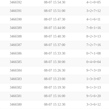
3466592
08-07 15:54:30
4+1+0=05
3466591
08-07 15:51:00
3+2+7=12
3466590
08-07 15:47:30
4+1+6=11
3466589
08-07 15:44:00
7+8+1=16
3466588
08-07 15:40:30
8+2+3=13
3466587
08-07 15:37:00
7+2+7=16
3466586
08-07 15:33:30
0+7+1=08
3466585
08-07 15:30:00
0+4+0=04
3466584
08-07 15:26:30
9+7+3=19
3466583
08-07 15:23:00
1+3+3=07
3466582
08-07 15:19:30
9+1+3=13
3466581
08-07 15:16:00
9+5+6=20
3466580
08-07 15:12:30
3+3+6=12