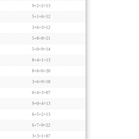
9+2+2=13
5+1+6=12
3+6+3=12
5+8+8=21
5+0+9=14
8+4+1=13
8+6+6=20
3+6+9=18
0+4+3=07
9+0+4=13
6+5+2=13
6+7+9=22
3+3+1=07