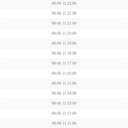
08-06 11:23:00
08-06 11:22:00
08-06 11:21:00
08-06 11:20:00
08-06 11:19:00
08-06 11:18:00
08-06 11:17:00
08-06 11:16:00
08-06 11:15:00
08-06 11:14:00
08-06 11:13:00
08-06 11:12:00
08-06 11:11:00