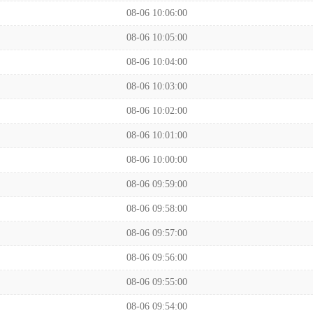
08-06 10:06:00
08-06 10:05:00
08-06 10:04:00
08-06 10:03:00
08-06 10:02:00
08-06 10:01:00
08-06 10:00:00
08-06 09:59:00
08-06 09:58:00
08-06 09:57:00
08-06 09:56:00
08-06 09:55:00
08-06 09:54:00