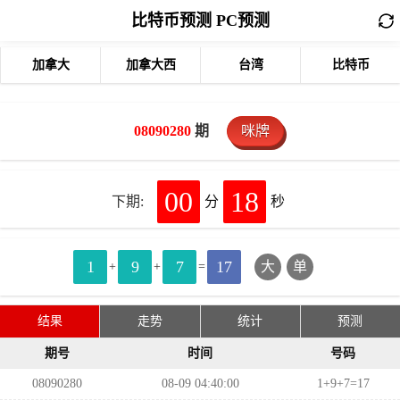
比特币预测 PC预测
加拿大
加拿大西
台湾
比特币
08090280
期
咪牌
00
18
下期:
分
秒
1
9
7
17
大
单
+
+
=
结果
走势
统计
预测
期号
时间
号码
08090280
08-09 04:40:00
1+9+7=17