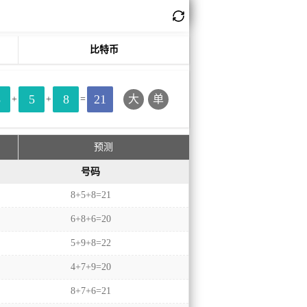
比特币
8
5
8
21
大
单
+
+
=
预测
号码
8+5+8=21
6+8+6=20
5+9+8=22
4+7+9=20
8+7+6=21