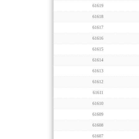
61619
61618
61617
61616
61615
61614
61613
61612
61611
61610
61609
61608
61607