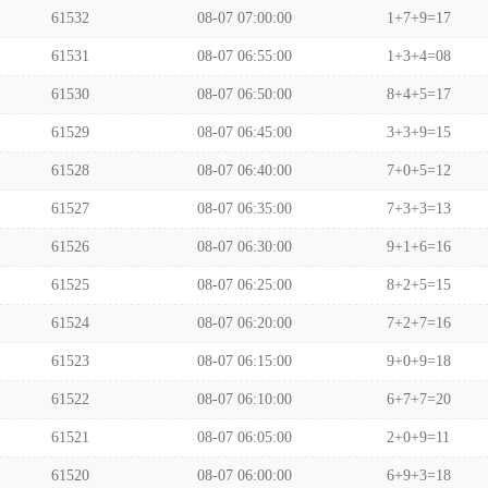
61532
08-07 07:00:00
1+7+9=17
61531
08-07 06:55:00
1+3+4=08
61530
08-07 06:50:00
8+4+5=17
61529
08-07 06:45:00
3+3+9=15
61528
08-07 06:40:00
7+0+5=12
61527
08-07 06:35:00
7+3+3=13
61526
08-07 06:30:00
9+1+6=16
61525
08-07 06:25:00
8+2+5=15
61524
08-07 06:20:00
7+2+7=16
61523
08-07 06:15:00
9+0+9=18
61522
08-07 06:10:00
6+7+7=20
61521
08-07 06:05:00
2+0+9=11
61520
08-07 06:00:00
6+9+3=18