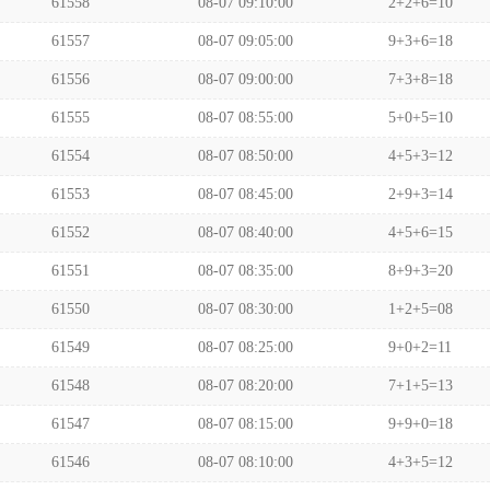
61558
08-07 09:10:00
2+2+6=10
61557
08-07 09:05:00
9+3+6=18
61556
08-07 09:00:00
7+3+8=18
61555
08-07 08:55:00
5+0+5=10
61554
08-07 08:50:00
4+5+3=12
61553
08-07 08:45:00
2+9+3=14
61552
08-07 08:40:00
4+5+6=15
61551
08-07 08:35:00
8+9+3=20
61550
08-07 08:30:00
1+2+5=08
61549
08-07 08:25:00
9+0+2=11
61548
08-07 08:20:00
7+1+5=13
61547
08-07 08:15:00
9+9+0=18
61546
08-07 08:10:00
4+3+5=12