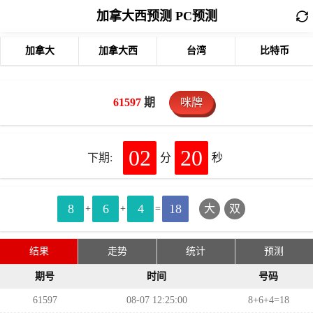
加拿大西预测 PC预测
加拿大
加拿大西
台湾
比特币
61597
期
咪牌
02
20
下期:
分
秒
8
6
4
18
大
双
+
+
=
结果
走势
统计
预测
期号
时间
号码
61597
08-07 12:25:00
8+6+4=18