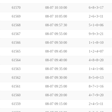
61570
08-07 10:10:00
6+8+3=17
61569
08-07 10:05:00
2+6+3=11
61568
08-07 09:57:30
5+1+0=06
61567
08-07 09:55:00
9+9+3=21
61566
08-07 09:50:00
1+1+8=10
61565
08-07 09:45:00
1+2+4=07
61564
08-07 09:40:00
4+8+8=20
61563
08-07 09:35:00
1+4+1=06
61562
08-07 09:30:00
8+5+0=13
61561
08-07 09:25:00
8+7+1=16
61560
08-07 09:20:00
4+7+9=20
61559
08-07 09:15:00
2+4+5=11