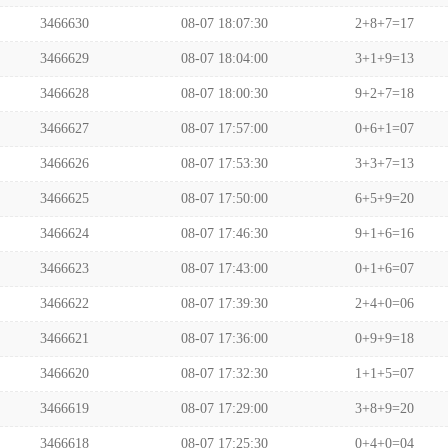
3466630
08-07 18:07:30
2+8+7=17
3466629
08-07 18:04:00
3+1+9=13
3466628
08-07 18:00:30
9+2+7=18
3466627
08-07 17:57:00
0+6+1=07
3466626
08-07 17:53:30
3+3+7=13
3466625
08-07 17:50:00
6+5+9=20
3466624
08-07 17:46:30
9+1+6=16
3466623
08-07 17:43:00
0+1+6=07
3466622
08-07 17:39:30
2+4+0=06
3466621
08-07 17:36:00
0+9+9=18
3466620
08-07 17:32:30
1+1+5=07
3466619
08-07 17:29:00
3+8+9=20
3466618
08-07 17:25:30
0+4+0=04