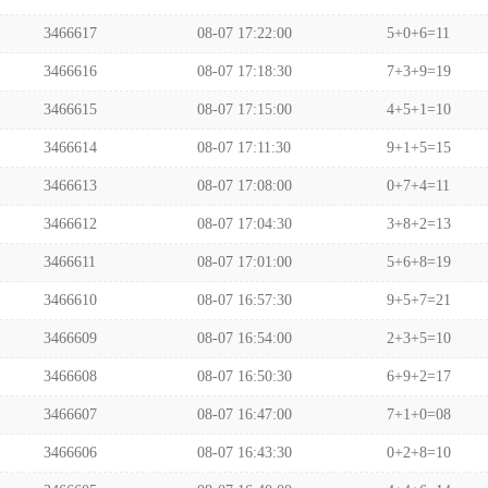
3466617
08-07 17:22:00
5+0+6=11
3466616
08-07 17:18:30
7+3+9=19
3466615
08-07 17:15:00
4+5+1=10
3466614
08-07 17:11:30
9+1+5=15
3466613
08-07 17:08:00
0+7+4=11
3466612
08-07 17:04:30
3+8+2=13
3466611
08-07 17:01:00
5+6+8=19
3466610
08-07 16:57:30
9+5+7=21
3466609
08-07 16:54:00
2+3+5=10
3466608
08-07 16:50:30
6+9+2=17
3466607
08-07 16:47:00
7+1+0=08
3466606
08-07 16:43:30
0+2+8=10