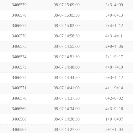
3466579
08-07 15:09:00
2+3+4=09
3466578
08-07 15:05:30
5+0+8=13
3466577
08-07 15:02:00
7+4+1=12
3466576
08-07 14:58:30
4+3+4=11
3466575
08-07 14:55:00
2+0+4=06
3466574
08-07 14:51:30
7+1+9=17
3466573
08-07 14:48:00
4+8+7=19
3466572
08-07 14:44:30
5+3+4=12
3466571
08-07 14:41:00
4+1+9=14
3466570
08-07 14:37:30
0+2+0=02
3466569
08-07 14:34:00
4+3+9=16
3466568
08-07 14:30:30
1+0+6=07
3466567
08-07 14:27:00
2+1+1=04