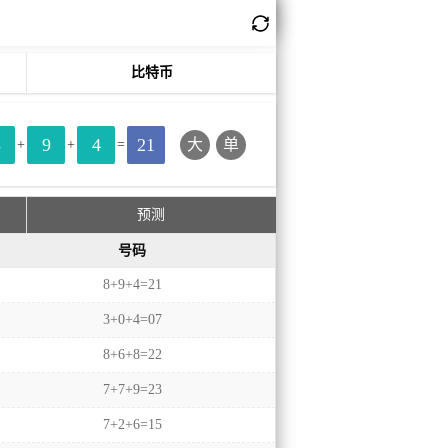
比特币
8
9
4
21
大
单
+
+
=
预测
号码
8+9+4=21
3+0+4=07
8+6+8=22
7+7+9=23
7+2+6=15